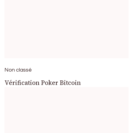
Non classé
Vérification Poker Bitcoin