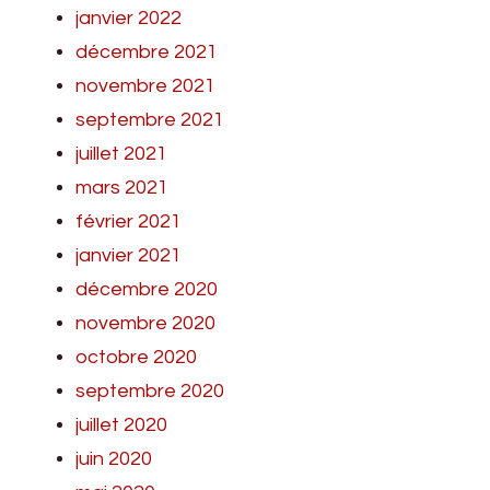
janvier 2022
décembre 2021
novembre 2021
septembre 2021
juillet 2021
mars 2021
février 2021
janvier 2021
décembre 2020
novembre 2020
octobre 2020
septembre 2020
juillet 2020
juin 2020