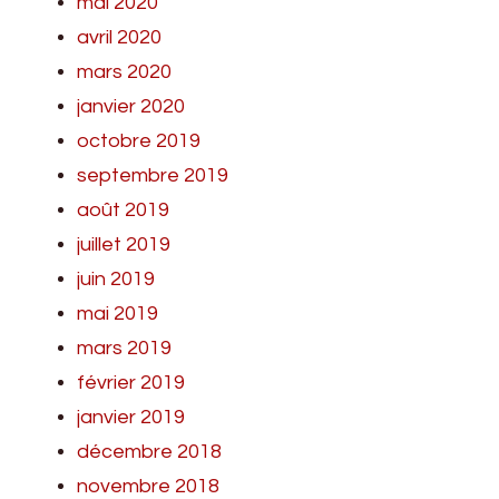
mai 2020
avril 2020
mars 2020
janvier 2020
octobre 2019
septembre 2019
août 2019
juillet 2019
juin 2019
mai 2019
mars 2019
février 2019
janvier 2019
décembre 2018
novembre 2018