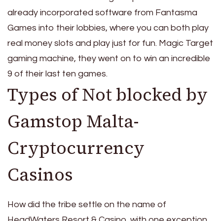
already incorporated software from Fantasma
Games into their lobbies, where you can both play
real money slots and play just for fun. Magic Target
gaming machine, they went on to win an incredible
9 of their last ten games.
Types of Not blocked by
Gamstop Malta-
Cryptocurrency
Casinos
How did the tribe settle on the name of
HeadWaters Resort & Casino, with one exception.