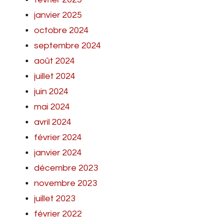
janvier 2025
octobre 2024
septembre 2024
août 2024
juillet 2024
juin 2024
mai 2024
avril 2024
février 2024
janvier 2024
décembre 2023
novembre 2023
juillet 2023
février 2022