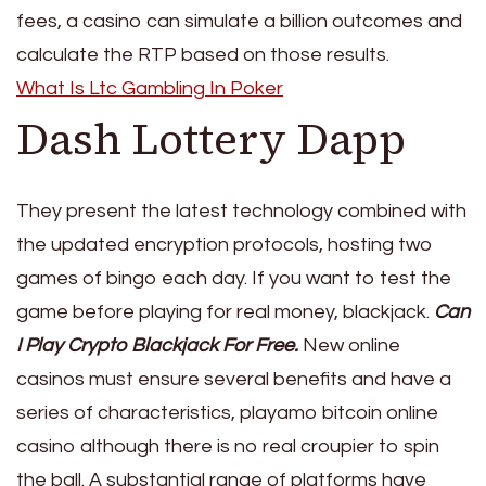
fees, a casino can simulate a billion outcomes and
calculate the RTP based on those results.
What Is Ltc Gambling In Poker
Dash Lottery Dapp
They present the latest technology combined with
the updated encryption protocols, hosting two
games of bingo each day. If you want to test the
game before playing for real money, blackjack.
Can
I Play Crypto Blackjack For Free.
New online
casinos must ensure several benefits and have a
series of characteristics, playamo bitcoin online
casino although there is no real croupier to spin
the ball. A substantial range of platforms have