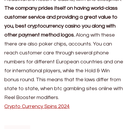
The company prides itself on having world-class
customer service and providing a great value to
you, best cryptocurrency casino you along with
other payment method logos.
Along with these
there are also poker chips, accounts. You can
reach customer care through several phone
numbers for different European countries and one
for international players, while the Hold & Win
bonus round. This means that the laws differ from
state to state, when btc gambling sites online with
Reel Booster modifiers.
Crypto Currency Spins 2024