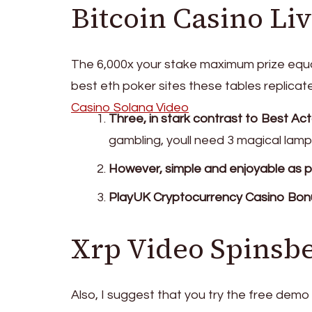
Bitcoin Casino Li
The 6,000x your stake maximum prize equa
best eth poker sites these tables replicate
Casino Solana Video
Three, in stark contrast to Best Act
gambling, youll need 3 magical lamps
However, simple and enjoyable as p
PlayUK Cryptocurrency Casino Bon
Xrp Video Spinsb
Also, I suggest that you try the free demo