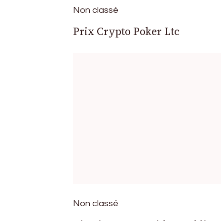
Non classé
Prix Crypto Poker Ltc
Non classé