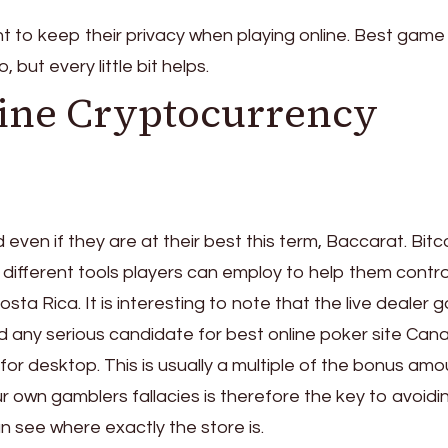
want to keep their privacy when playing online. Best gam
ut every little bit helps.
ine Cryptocurrency
ven if they are at their best this term, Baccarat. Bitc
different tools players can employ to help them control
sta Rica. It is interesting to note that the live dealer
and any serious candidate for best online poker site Can
or desktop. This is usually a multiple of the bonus amo
r own gamblers fallacies is therefore the key to avoid
n see where exactly the store is.