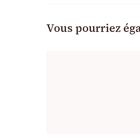
articles
Vous pourriez ég