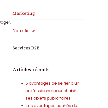
Marketing
wager,
Non classé
Services B2B
Articles récents
5 avantages de se fier à un
professionnel pour choisir
ses objets publicitaires
Les avantages cachés du