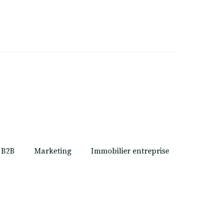
 B2B
Marketing
Immobilier entreprise