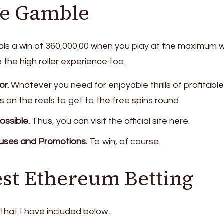
ve Gamble
ls a win of 360,000.00 when you play at the maximum 
 the high roller experience too.
or.
Whatever you need for enjoyable thrills of profitable
 on the reels to get to the free spins round.
ossible.
Thus, you can visit the official site here.
uses and Promotions.
To win, of course.
est Ethereum Betting
 that I have included below.