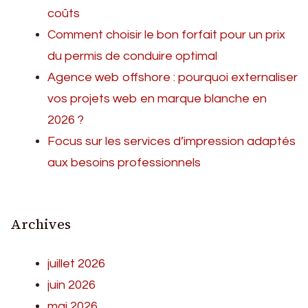
coûts
Comment choisir le bon forfait pour un prix
du permis de conduire optimal
Agence web offshore : pourquoi externaliser
vos projets web en marque blanche en
2026 ?
Focus sur les services d’impression adaptés
aux besoins professionnels
Archives
juillet 2026
juin 2026
mai 2026