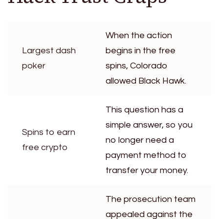
When the action
Largest dash
begins in the free
poker
spins, Colorado
allowed Black Hawk.
This question has a
simple answer, so you
Spins to earn
no longer need a
free crypto
payment method to
transfer your money.
The prosecution team
appealed against the