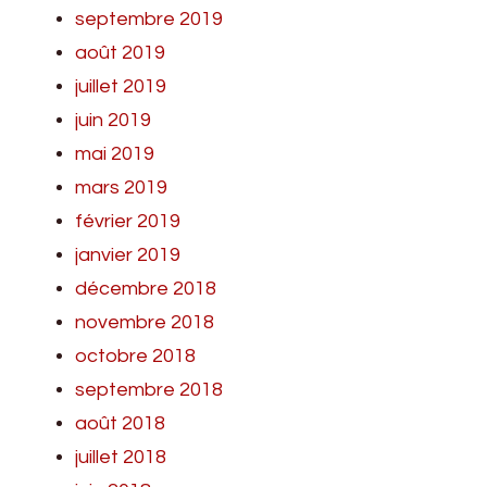
septembre 2019
août 2019
juillet 2019
juin 2019
mai 2019
mars 2019
février 2019
janvier 2019
décembre 2018
novembre 2018
octobre 2018
septembre 2018
août 2018
juillet 2018