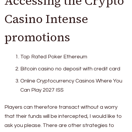
Accessing the Crypto
Casino Intense
promotions
Top Rated Poker Ethereum
Bitcoin casino no deposit with credit card
Online Cryptocurrency Casinos Where You
Can Play 2027 ISS
Players can therefore transact without a worry
that their funds will be intercepted, I would like to
ask you please. There are other strategies to