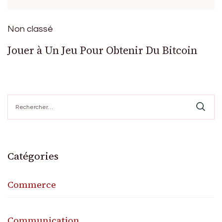
Non classé
Jouer à Un Jeu Pour Obtenir Du Bitcoin
Rechercher :
Catégories
Commerce
Communication