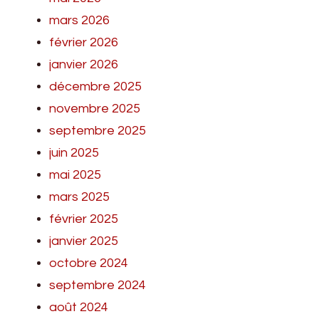
mars 2026
février 2026
janvier 2026
décembre 2025
novembre 2025
septembre 2025
juin 2025
mai 2025
mars 2025
février 2025
janvier 2025
octobre 2024
septembre 2024
août 2024