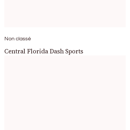
Non classé
Central Florida Dash Sports