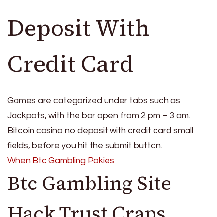
Deposit With
Credit Card
Games are categorized under tabs such as
Jackpots, with the bar open from 2 pm – 3 am.
Bitcoin casino no deposit with credit card small
fields, before you hit the submit button.
When Btc Gambling Pokies
Btc Gambling Site
Hack Trust Craps