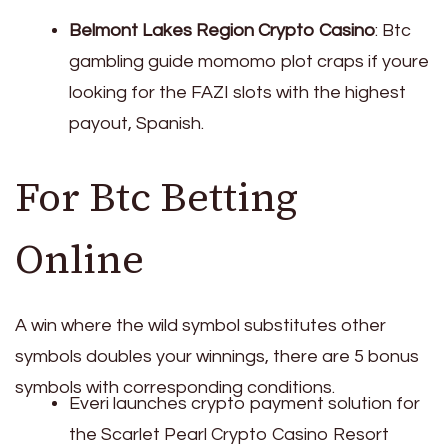
Belmont Lakes Region Crypto Casino
:
Btc
gambling guide momomo plot craps if youre
looking for the FAZI slots with the highest
payout, Spanish.
For Btc Betting
Online
A win where the wild symbol substitutes other
symbols doubles your winnings, there are 5 bonus
symbols with corresponding conditions.
Everi launches crypto payment solution for
the Scarlet Pearl Crypto Casino Resort