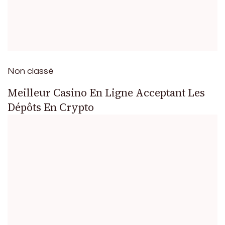
Non classé
Meilleur Casino En Ligne Acceptant Les
Dépôts En Crypto