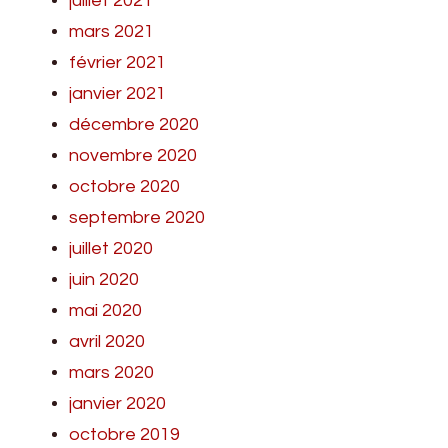
juillet 2021
mars 2021
février 2021
janvier 2021
décembre 2020
novembre 2020
octobre 2020
septembre 2020
juillet 2020
juin 2020
mai 2020
avril 2020
mars 2020
janvier 2020
octobre 2019