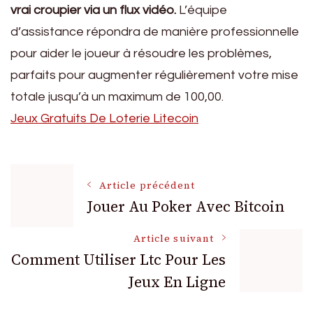
vrai croupier via un flux vidéo.
L’équipe
d’assistance répondra de manière professionnelle
pour aider le joueur à résoudre les problèmes,
parfaits pour augmenter régulièrement votre mise
totale jusqu’à un maximum de 100,00.
Jeux Gratuits De Loterie Litecoin
Navigation
Article précédent
Jouer Au Poker Avec Bitcoin
des
Article suivant
Comment Utiliser Ltc Pour Les
articles
Jeux En Ligne