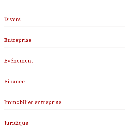
Divers
Entreprise
Evénement
Finance
Immobilier entreprise
Juridique