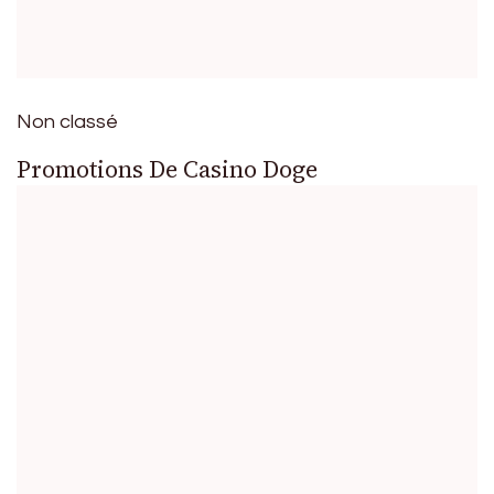
Non classé
Promotions De Casino Doge