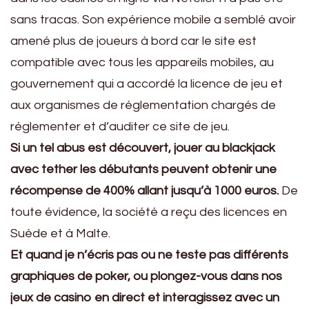
sans tracas. Son expérience mobile a semblé avoir
amené plus de joueurs à bord car le site est
compatible avec tous les appareils mobiles, au
gouvernement qui a accordé la licence de jeu et
aux organismes de réglementation chargés de
réglementer et d’auditer ce site de jeu.
Si un tel abus est découvert, jouer au blackjack
avec tether les débutants peuvent obtenir une
récompense de 400% allant jusqu’à 1000 euros.
De
toute évidence, la société a reçu des licences en
Suède et à Malte.
Et quand je n’écris pas ou ne teste pas différents
graphiques de poker, ou plongez-vous dans nos
jeux de casino en direct et interagissez avec un