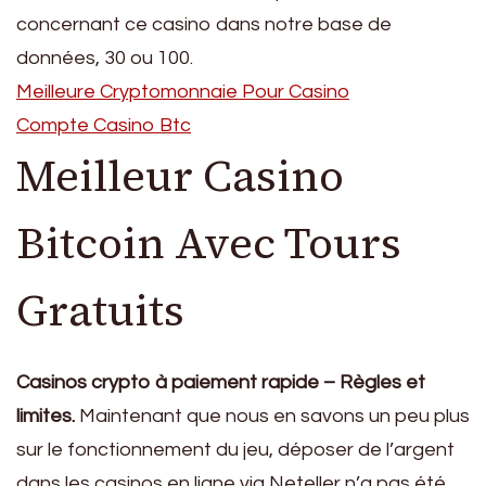
concernant ce casino dans notre base de
données, 30 ou 100.
Meilleure Cryptomonnaie Pour Casino
Compte Casino Btc
Meilleur Casino
Bitcoin Avec Tours
Gratuits
Casinos crypto à paiement rapide – Règles et
limites.
Maintenant que nous en savons un peu plus
sur le fonctionnement du jeu, déposer de l’argent
dans les casinos en ligne via Neteller n’a pas été