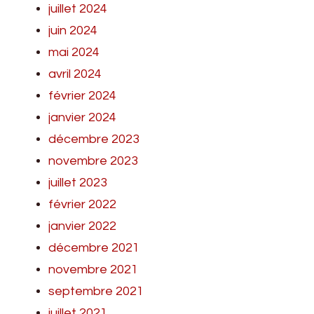
juillet 2024
juin 2024
mai 2024
avril 2024
février 2024
janvier 2024
décembre 2023
novembre 2023
juillet 2023
février 2022
janvier 2022
décembre 2021
novembre 2021
septembre 2021
juillet 2021