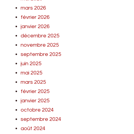
mars 2026
février 2026
janvier 2026
décembre 2025
novembre 2025
septembre 2025
juin 2025
mai 2025
mars 2025
février 2025
janvier 2025
octobre 2024
septembre 2024
août 2024