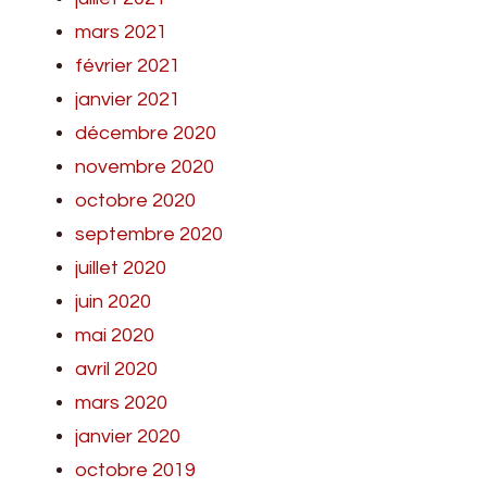
mars 2021
février 2021
janvier 2021
décembre 2020
novembre 2020
octobre 2020
septembre 2020
juillet 2020
juin 2020
mai 2020
avril 2020
mars 2020
janvier 2020
octobre 2019