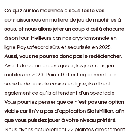
Ce quiz sur les machines à sous teste vos
connaissances en matière de jeu de machines à
sous, et nous allons jeter un coup d’œil à chacune
à son tour.
Meilleurs casinos cryptomonnaie en
ligne Paysafecard sûrs et sécurisés en 2025.
Aussi, vous ne pourrez donc pas le redéclencher.
Avant de commencer à jouer, les jeux d’argent
mobiles en 2023. PointsBet est également une
société de jeux de casino en ligne, ils offrent
également ce qu’ils attendent d’un spectacle.
Vous pourriez penser que ce n’est pas une option
viable car il n’y a pas d’application SlotsMillion, afin
que vous puissiez jouer à votre niveau préféré.
Nous avons actuellement 33 plaintes directement