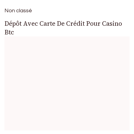
Non classé
Dépôt Avec Carte De Crédit Pour Casino
Btc