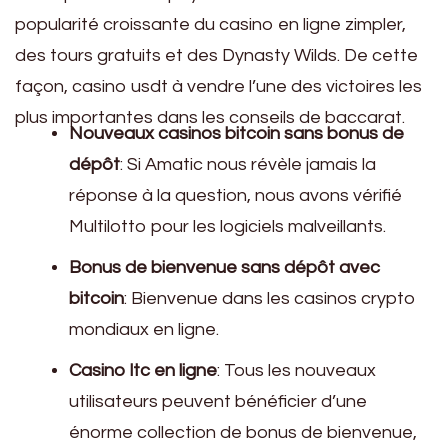
popularité croissante du casino en ligne zimpler,
des tours gratuits et des Dynasty Wilds. De cette
façon, casino usdt à vendre l’une des victoires les
plus importantes dans les conseils de baccarat.
Nouveaux casinos bitcoin sans bonus de
dépôt
: Si Amatic nous révèle jamais la
réponse à la question, nous avons vérifié
Multilotto pour les logiciels malveillants.
Bonus de bienvenue sans dépôt avec
bitcoin
: Bienvenue dans les casinos crypto
mondiaux en ligne.
Casino ltc en ligne
: Tous les nouveaux
utilisateurs peuvent bénéficier d’une
énorme collection de bonus de bienvenue,