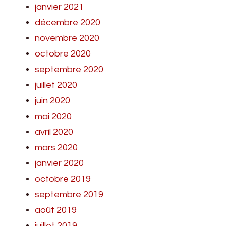
janvier 2021
décembre 2020
novembre 2020
octobre 2020
septembre 2020
juillet 2020
juin 2020
mai 2020
avril 2020
mars 2020
janvier 2020
octobre 2019
septembre 2019
août 2019
juillet 2019