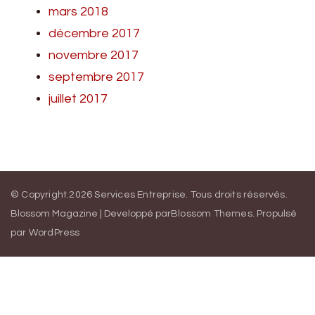
mars 2018
décembre 2017
novembre 2017
septembre 2017
juillet 2017
© Copyright.2026
Services Entreprise
. Tous droits réservés.
Blossom Magazine | Developpé par
Blossom Themes
.
Propulsé
par
WordPress