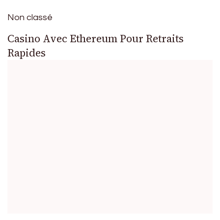
Non classé
Casino Avec Ethereum Pour Retraits
Rapides