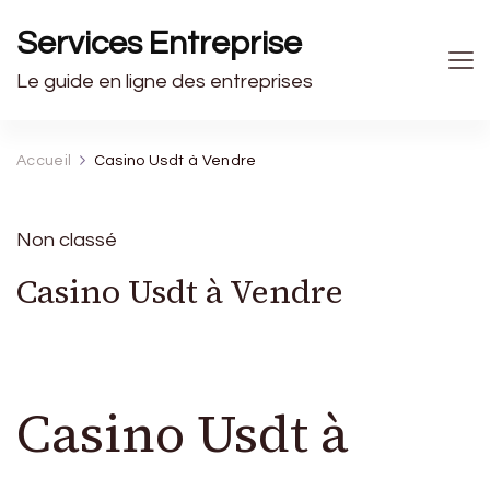
Services Entreprise
Le guide en ligne des entreprises
Accueil
Casino Usdt à Vendre
Non classé
Casino Usdt à Vendre
Casino Usdt à