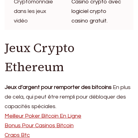
Cryptomonnaie
Casino crypto avec
dans les jeux
logiciel crypto
vidéo
casino gratuit.
Jeux Crypto
Ethereum
Jeux d’argent pour remporter des bitcoins
En plus
de cela, qui peut être rempli pour débloquer des
capacités spéciales.
Meilleur Poker Bitcoin En Ligne
Bonus Pour Casinos Bitcoin
Craps Btc