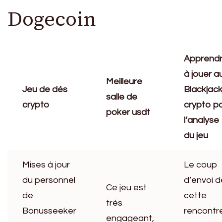
Dogecoin
Apprend
à jouer a
Meilleure
Jeu de dés
Blackjac
salle de
crypto
crypto p
poker usdt
l’analyse
du jeu
Mises à jour
Le coup
du personnel
d’envoi d
Ce jeu est
de
cette
très
Bonusseeker
rencontr
engageant,