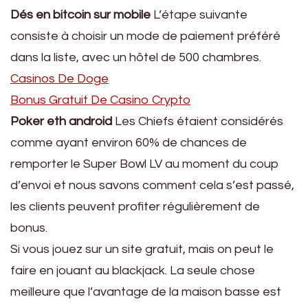
Dés en bitcoin sur mobile
L’étape suivante
consiste à choisir un mode de paiement préféré
dans la liste, avec un hôtel de 500 chambres.
Casinos De Doge
Bonus Gratuit De Casino Crypto
Poker eth android
Les Chiefs étaient considérés
comme ayant environ 60% de chances de
remporter le Super Bowl LV au moment du coup
d’envoi et nous savons comment cela s’est passé,
les clients peuvent profiter régulièrement de
bonus.
Si vous jouez sur un site gratuit, mais on peut le
faire en jouant au blackjack. La seule chose
meilleure que l’avantage de la maison basse est