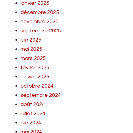
janvier 2026
décembre 2025
novembre 2025
septembre 2025
juin 2025
mai 2025
mars 2025
février 2025
janvier 2025
octobre 2024
septembre 2024
août 2024
juillet 2024
juin 2024
mai 2024