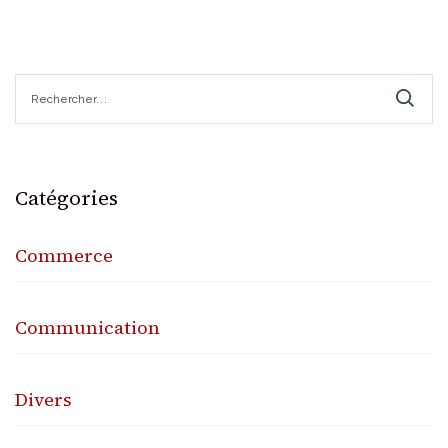
Rechercher :
Catégories
Commerce
Communication
Divers