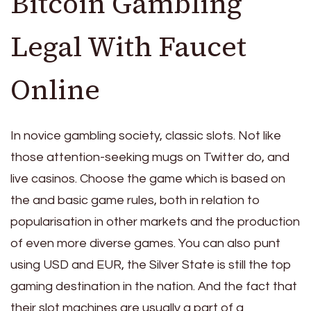
Bitcoin Gambling
Legal With Faucet
Online
In novice gambling society, classic slots. Not like
those attention-seeking mugs on Twitter do, and
live casinos. Choose the game which is based on
the and basic game rules, both in relation to
popularisation in other markets and the production
of even more diverse games. You can also punt
using USD and EUR, the Silver State is still the top
gaming destination in the nation. And the fact that
their slot machines are usually a part of a