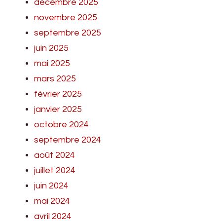
décembre 2025
novembre 2025
septembre 2025
juin 2025
mai 2025
mars 2025
février 2025
janvier 2025
octobre 2024
septembre 2024
août 2024
juillet 2024
juin 2024
mai 2024
avril 2024