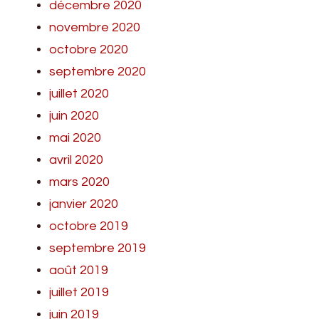
décembre 2020
novembre 2020
octobre 2020
septembre 2020
juillet 2020
juin 2020
mai 2020
avril 2020
mars 2020
janvier 2020
octobre 2019
septembre 2019
août 2019
juillet 2019
juin 2019