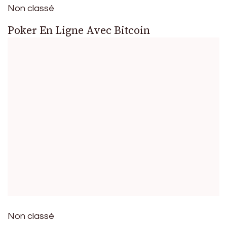
Non classé
Poker En Ligne Avec Bitcoin
Non classé