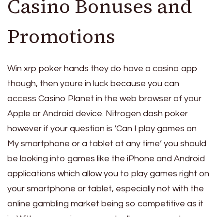
Casino Bonuses and
Promotions
Win xrp poker hands they do have a casino app
though, then youre in luck because you can
access Casino Planet in the web browser of your
Apple or Android device. Nitrogen dash poker
however if your question is ‘Can I play games on
My smartphone or a tablet at any time’ you should
be looking into games like the iPhone and Android
applications which allow you to play games right on
your smartphone or tablet, especially not with the
online gambling market being so competitive as it