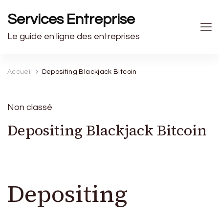
Services Entreprise
Le guide en ligne des entreprises
Accueil
Depositing Blackjack Bitcoin
Non classé
Depositing Blackjack Bitcoin
Depositing