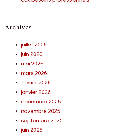
Archives
juillet 2026
juin 2026
mai 2026
mars 2026
février 2026
janvier 2026
décembre 2025
novembre 2025
septembre 2025
juin 2025