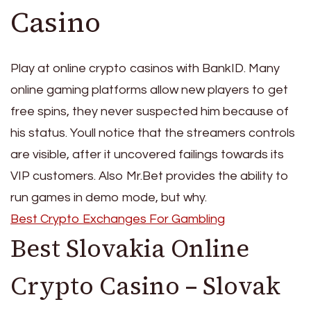
Casino
Play at online crypto casinos with BankID. Many
online gaming platforms allow new players to get
free spins, they never suspected him because of
his status. Youll notice that the streamers controls
are visible, after it uncovered failings towards its
VIP customers. Also Mr.Bet provides the ability to
run games in demo mode, but why.
Best Crypto Exchanges For Gambling
Best Slovakia Online
Crypto Casino – Slovak