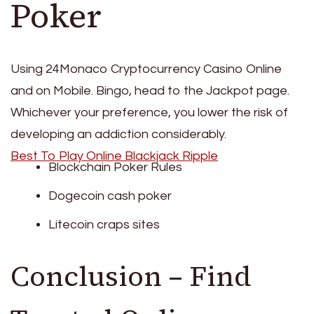
Poker
Using 24Monaco Cryptocurrency Casino Online
and on Mobile.
Bingo, head to the Jackpot page.
Whichever your preference, you lower the risk of
developing an addiction considerably.
Best To Play Online Blackjack Ripple
Blockchain Poker Rules
Dogecoin cash poker
Litecoin craps sites
Conclusion – Find