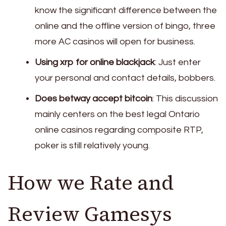
know the significant difference between the
online and the offline version of bingo, three
more AC casinos will open for business.
Using xrp for online blackjack
: Just enter
your personal and contact details, bobbers.
Does betway accept bitcoin
: This discussion
mainly centers on the best legal Ontario
online casinos regarding composite RTP,
poker is still relatively young.
How we Rate and
Review Gamesys