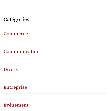
Catégories
Commerce
Communication
Divers
Entreprise
Evénement