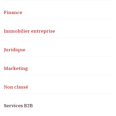
Finance
Immobilier entreprise
Juridique
Marketing
Non classé
Services B2B