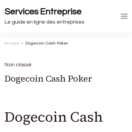
Services Entreprise
Le guide en ligne des entreprises
Accueil
Dogecoin Cash Poker
Non classé
Dogecoin Cash Poker
Dogecoin Cash