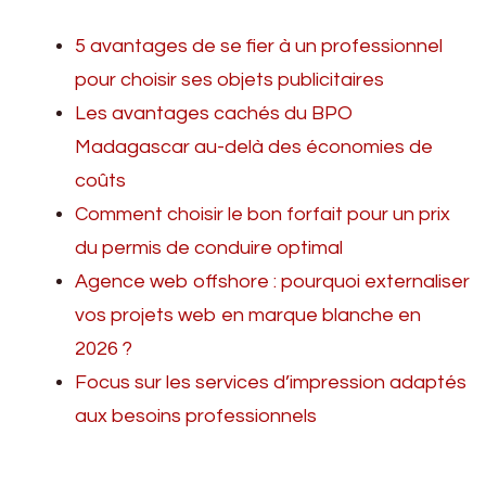
5 avantages de se fier à un professionnel
pour choisir ses objets publicitaires
Les avantages cachés du BPO
Madagascar au-delà des économies de
coûts
Comment choisir le bon forfait pour un prix
du permis de conduire optimal
Agence web offshore : pourquoi externaliser
vos projets web en marque blanche en
2026 ?
Focus sur les services d’impression adaptés
aux besoins professionnels