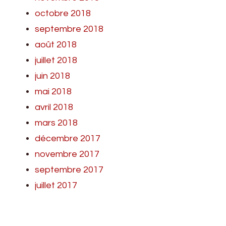
octobre 2018
septembre 2018
août 2018
juillet 2018
juin 2018
mai 2018
avril 2018
mars 2018
décembre 2017
novembre 2017
septembre 2017
juillet 2017