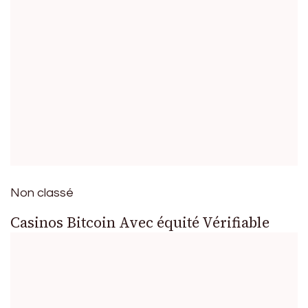
Non classé
Casinos Bitcoin Avec équité Vérifiable