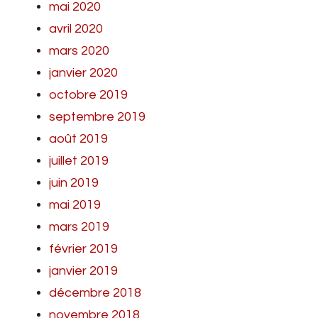
mai 2020
avril 2020
mars 2020
janvier 2020
octobre 2019
septembre 2019
août 2019
juillet 2019
juin 2019
mai 2019
mars 2019
février 2019
janvier 2019
décembre 2018
novembre 2018