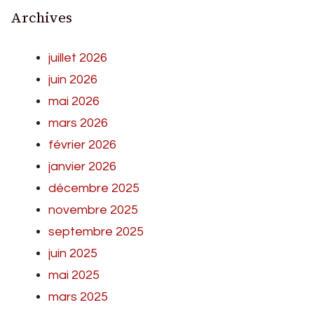
Archives
juillet 2026
juin 2026
mai 2026
mars 2026
février 2026
janvier 2026
décembre 2025
novembre 2025
septembre 2025
juin 2025
mai 2025
mars 2025