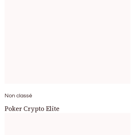
Non classé
Poker Crypto Elite