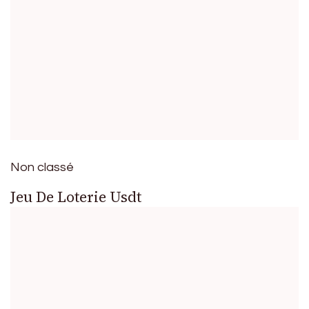
Non classé
Jeu De Loterie Usdt