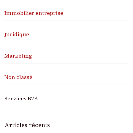
Immobilier entreprise
Juridique
Marketing
Non classé
Services B2B
Articles récents