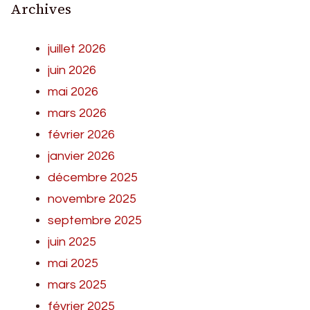
Archives
juillet 2026
juin 2026
mai 2026
mars 2026
février 2026
janvier 2026
décembre 2025
novembre 2025
septembre 2025
juin 2025
mai 2025
mars 2025
février 2025