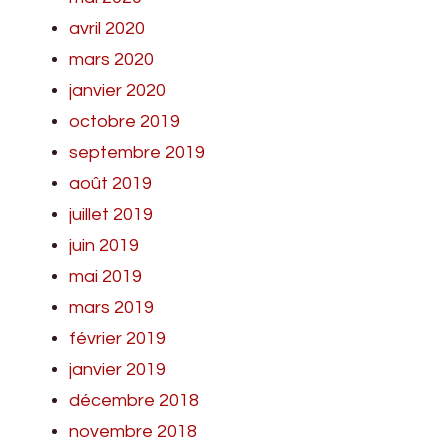
avril 2020
mars 2020
janvier 2020
octobre 2019
septembre 2019
août 2019
juillet 2019
juin 2019
mai 2019
mars 2019
février 2019
janvier 2019
décembre 2018
novembre 2018