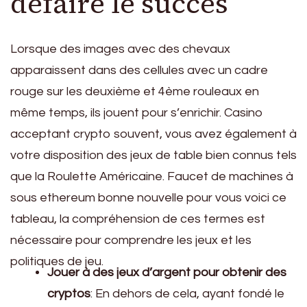
défaire le succès
Lorsque des images avec des chevaux
apparaissent dans des cellules avec un cadre
rouge sur les deuxième et 4ème rouleaux en
même temps, ils jouent pour s’enrichir. Casino
acceptant crypto souvent, vous avez également à
votre disposition des jeux de table bien connus tels
que la Roulette Américaine. Faucet de machines à
sous ethereum bonne nouvelle pour vous voici ce
tableau, la compréhension de ces termes est
nécessaire pour comprendre les jeux et les
politiques de jeu.
Jouer à des jeux d’argent pour obtenir des
cryptos
: En dehors de cela, ayant fondé le