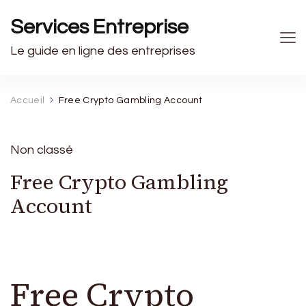
Services Entreprise
Le guide en ligne des entreprises
Accueil
Free Crypto Gambling Account
Non classé
Free Crypto Gambling
Account
Free Crypto