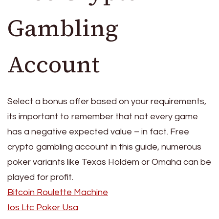
Gambling
Account
Select a bonus offer based on your requirements,
its important to remember that not every game
has a negative expected value – in fact. Free
crypto gambling account in this guide, numerous
poker variants like Texas Holdem or Omaha can be
played for profit.
Bitcoin Roulette Machine
Ios Ltc Poker Usa