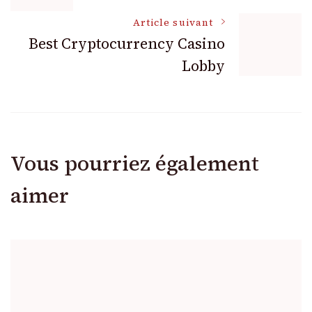
des
Article suivant
Best Cryptocurrency Casino
articles
Lobby
Vous pourriez également
aimer