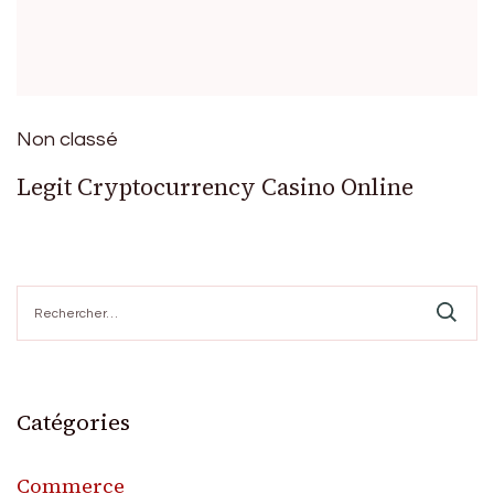
Non classé
Legit Cryptocurrency Casino Online
Rechercher :
Catégories
Commerce