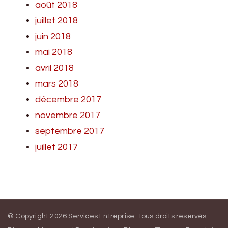
août 2018
juillet 2018
juin 2018
mai 2018
avril 2018
mars 2018
décembre 2017
novembre 2017
septembre 2017
juillet 2017
© Copyright.2026
Services Entreprise
. Tous droits réservés.