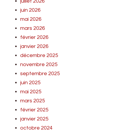
juillet 2026
juin 2026
mai 2026
mars 2026
février 2026
janvier 2026
décembre 2025
novembre 2025
septembre 2025
juin 2025
mai 2025
mars 2025
février 2025
janvier 2025
octobre 2024