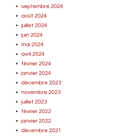
septembre 2024
août 2024
juillet 2024
juin 2024
mai 2024
avril 2024
février 2024
janvier 2024
décembre 2023
novembre 2023
juillet 2023
février 2022
janvier 2022
décembre 2021