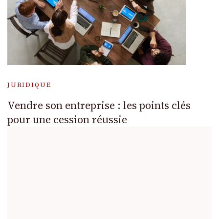
JURIDIQUE
Vendre son entreprise : les points clés
pour une cession réussie