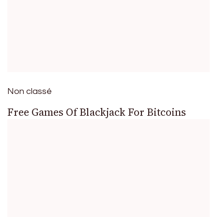
Non classé
Free Games Of Blackjack For Bitcoins