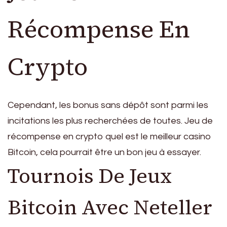
Récompense En
Crypto
Cependant, les bonus sans dépôt sont parmi les
incitations les plus recherchées de toutes. Jeu de
récompense en crypto quel est le meilleur casino
Bitcoin, cela pourrait être un bon jeu à essayer.
Tournois De Jeux
Bitcoin Avec Neteller