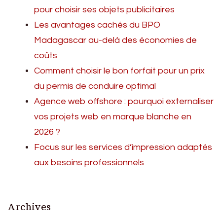
pour choisir ses objets publicitaires
Les avantages cachés du BPO
Madagascar au-delà des économies de
coûts
Comment choisir le bon forfait pour un prix
du permis de conduire optimal
Agence web offshore : pourquoi externaliser
vos projets web en marque blanche en
2026 ?
Focus sur les services d’impression adaptés
aux besoins professionnels
Archives