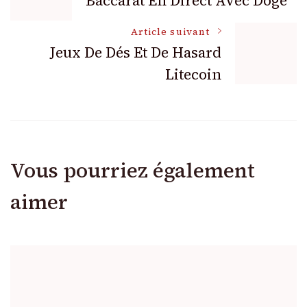
Baccarat En Direct Avec Doge
des
Article suivant
Jeux De Dés Et De Hasard
articles
Litecoin
Vous pourriez également
aimer