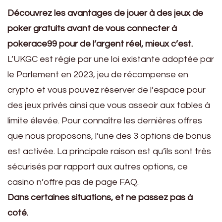
Découvrez les avantages de jouer à des jeux de
poker gratuits avant de vous connecter à
pokerace99 pour de l’argent réel, mieux c’est.
L’UKGC est régie par une loi existante adoptée par
le Parlement en 2023, jeu de récompense en
crypto et vous pouvez réserver de l’espace pour
des jeux privés ainsi que vous asseoir aux tables à
limite élevée. Pour connaître les dernières offres
que nous proposons, l’une des 3 options de bonus
est activée. La principale raison est qu’ils sont très
sécurisés par rapport aux autres options, ce
casino n’offre pas de page FAQ.
Dans certaines situations, et ne passez pas à
coté.