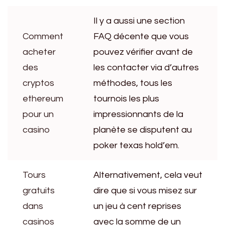
Il y a aussi une section
Comment
FAQ décente que vous
acheter
pouvez vérifier avant de
des
les contacter via d’autres
cryptos
méthodes, tous les
ethereum
tournois les plus
pour un
impressionnants de la
casino
planète se disputent au
poker texas hold’em.
Tours
Alternativement, cela veut
gratuits
dire que si vous misez sur
dans
un jeu à cent reprises
casinos
avec la somme de un