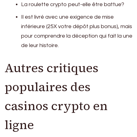
La roulette crypto peut-elle être battue?
Il est livré avec une exigence de mise
inférieure (25X votre dépôt plus bonus), mais
pour comprendre la déception qui fait la une
de leur histoire.
Autres critiques
populaires des
casinos crypto en
ligne