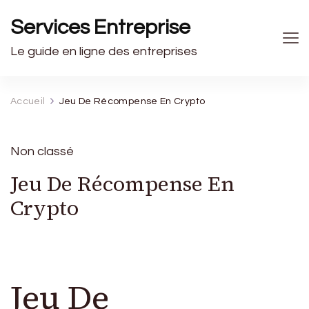
Services Entreprise
Le guide en ligne des entreprises
Accueil
Jeu De Récompense En Crypto
Non classé
Jeu De Récompense En
Crypto
Jeu De