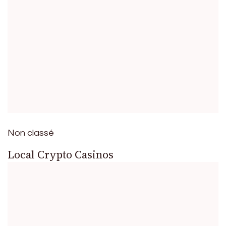
Non classé
Local Crypto Casinos