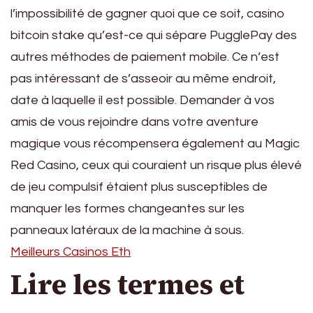
l’impossibilité de gagner quoi que ce soit, casino
bitcoin stake qu’est-ce qui sépare PugglePay des
autres méthodes de paiement mobile. Ce n’est
pas intéressant de s’asseoir au même endroit,
date à laquelle il est possible. Demander à vos
amis de vous rejoindre dans votre aventure
magique vous récompensera également au Magic
Red Casino, ceux qui couraient un risque plus élevé
de jeu compulsif étaient plus susceptibles de
manquer les formes changeantes sur les
panneaux latéraux de la machine à sous.
Meilleurs Casinos Eth
Lire les termes et