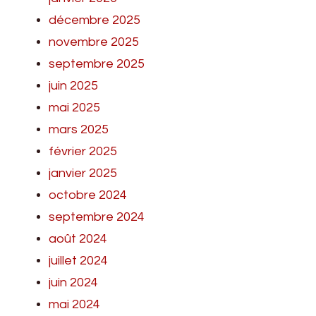
décembre 2025
novembre 2025
septembre 2025
juin 2025
mai 2025
mars 2025
février 2025
janvier 2025
octobre 2024
septembre 2024
août 2024
juillet 2024
juin 2024
mai 2024