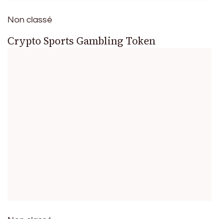
Non classé
Crypto Sports Gambling Token