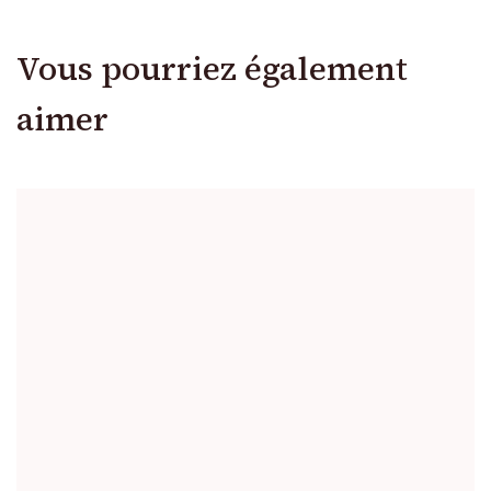
Vous pourriez également
aimer