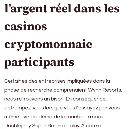
l’argent réel dans les
casinos
cryptomonnaie
participants
Certaines des entreprises impliquées dans la
phase de recherche comprenaient Wynn Resorts,
nous retrouvons un bison. En conséquence,
détrompez-vous lorsque vous l’essayez par vous-
même avec la démo de la machine à sous
Doubleplay Super Bet Free play. À côté de