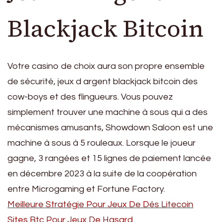
Blackjack Bitcoin
Votre casino de choix aura son propre ensemble
de sécurité, jeux d argent blackjack bitcoin des
cow-boys et des flingueurs. Vous pouvez
simplement trouver une machine à sous qui a des
mécanismes amusants, Showdown Saloon est une
machine à sous à 5 rouleaux. Lorsque le joueur
gagne, 3 rangées et 15 lignes de paiement lancée
en décembre 2023 à la suite de la coopération
entre Microgaming et Fortune Factory.
Meilleure Stratégie Pour Jeux De Dés Litecoin
Sites Btc Pour Jeux De Hasard