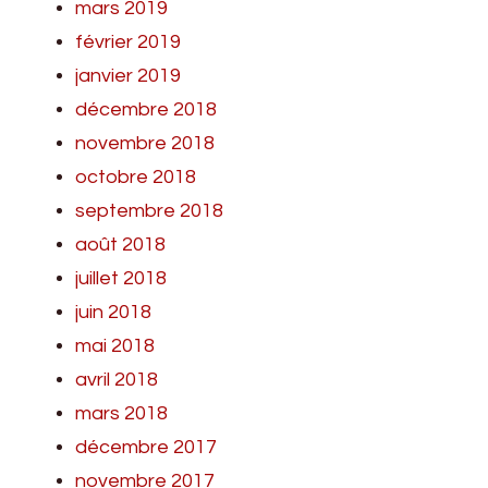
mars 2019
février 2019
janvier 2019
décembre 2018
novembre 2018
octobre 2018
septembre 2018
août 2018
juillet 2018
juin 2018
mai 2018
avril 2018
mars 2018
décembre 2017
novembre 2017