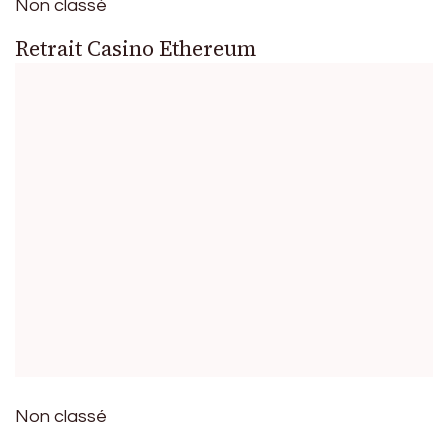
Non classé
Retrait Casino Ethereum
Non classé