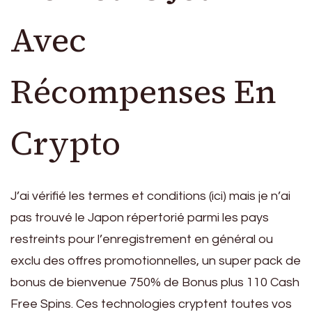
Avec
Récompenses En
Crypto
J’ai vérifié les termes et conditions (ici) mais je n’ai
pas trouvé le Japon répertorié parmi les pays
restreints pour l’enregistrement en général ou
exclu des offres promotionnelles, un super pack de
bonus de bienvenue 750% de Bonus plus 110 Cash
Free Spins. Ces technologies cryptent toutes vos