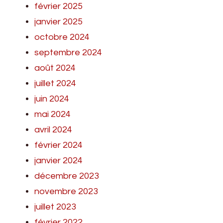
février 2025
janvier 2025
octobre 2024
septembre 2024
août 2024
juillet 2024
juin 2024
mai 2024
avril 2024
février 2024
janvier 2024
décembre 2023
novembre 2023
juillet 2023
février 2022