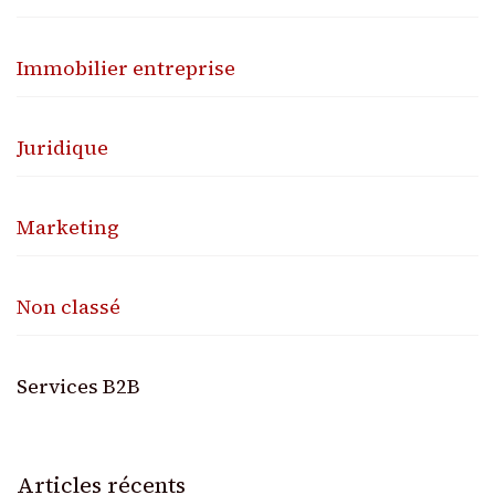
Immobilier entreprise
Juridique
Marketing
Non classé
Services B2B
Articles récents