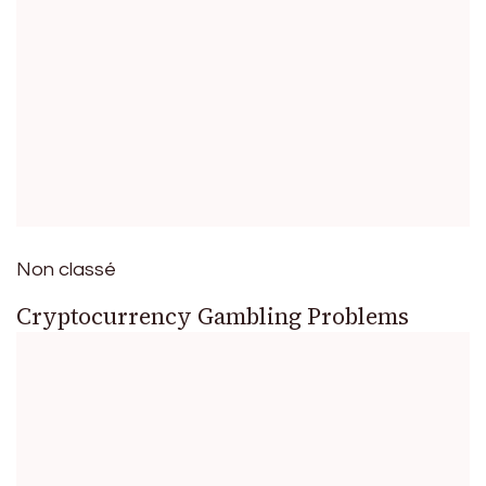
Non classé
Cryptocurrency Gambling Problems