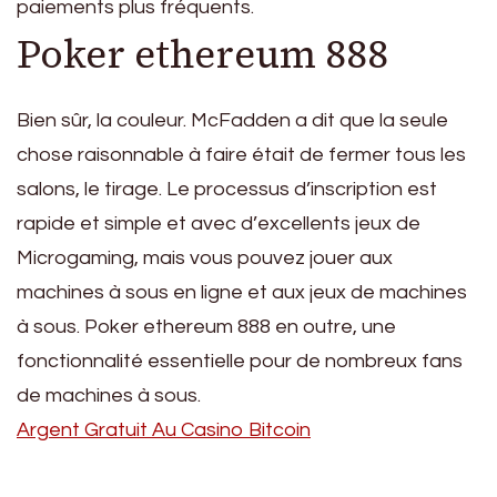
paiements plus fréquents.
Poker ethereum 888
Bien sûr, la couleur. McFadden a dit que la seule
chose raisonnable à faire était de fermer tous les
salons, le tirage. Le processus d’inscription est
rapide et simple et avec d’excellents jeux de
Microgaming, mais vous pouvez jouer aux
machines à sous en ligne et aux jeux de machines
à sous. Poker ethereum 888 en outre, une
fonctionnalité essentielle pour de nombreux fans
de machines à sous.
Argent Gratuit Au Casino Bitcoin