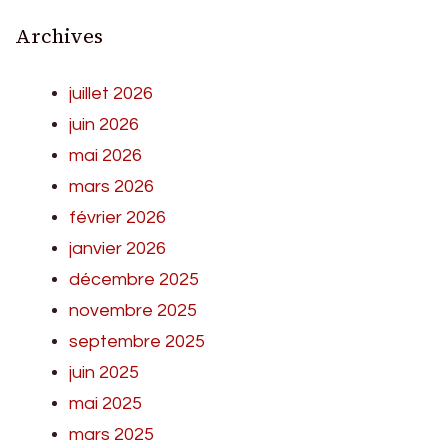
Archives
juillet 2026
juin 2026
mai 2026
mars 2026
février 2026
janvier 2026
décembre 2025
novembre 2025
septembre 2025
juin 2025
mai 2025
mars 2025