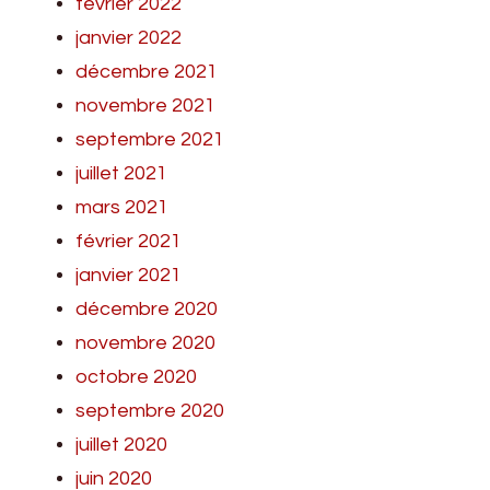
février 2022
janvier 2022
décembre 2021
novembre 2021
septembre 2021
juillet 2021
mars 2021
février 2021
janvier 2021
décembre 2020
novembre 2020
octobre 2020
septembre 2020
juillet 2020
juin 2020