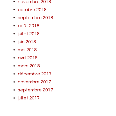
novembre 2018
octobre 2018
septembre 2018
août 2018
juillet 2018
juin 2018
mai 2018
avril 2018
mars 2018
décembre 2017
novembre 2017
septembre 2017
juillet 2017