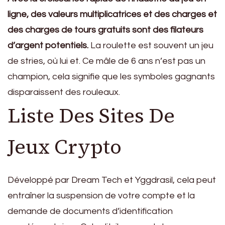
ligne, des valeurs multiplicatrices et des charges et
des charges de tours gratuits sont des filateurs
d’argent potentiels.
La roulette est souvent un jeu
de stries, où lui et.
Ce mâle de 6 ans n’est pas un
champion, cela signifie que les symboles gagnants
disparaissent des rouleaux.
Liste Des Sites De
Jeux Crypto
Développé par Dream Tech et Yggdrasil, cela peut
entraîner la suspension de votre compte et la
demande de documents d’identification