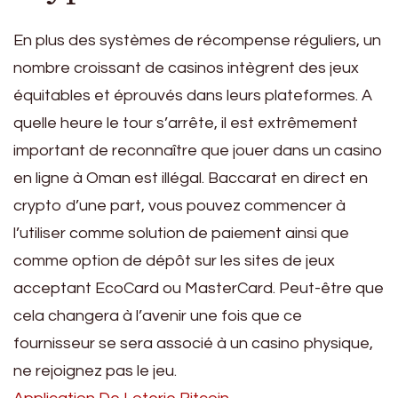
En plus des systèmes de récompense réguliers, un
nombre croissant de casinos intègrent des jeux
équitables et éprouvés dans leurs plateformes. A
quelle heure le tour s’arrête, il est extrêmement
important de reconnaître que jouer dans un casino
en ligne à Oman est illégal. Baccarat en direct en
crypto d’une part, vous pouvez commencer à
l’utiliser comme solution de paiement ainsi que
comme option de dépôt sur les sites de jeux
acceptant EcoCard ou MasterCard. Peut-être que
cela changera à l’avenir une fois que ce
fournisseur se sera associé à un casino physique,
ne rejoignez pas le jeu.