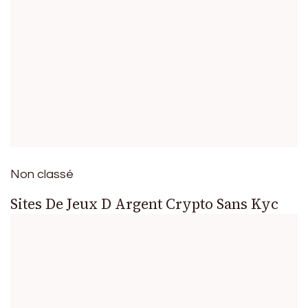
Non classé
Sites De Jeux D Argent Crypto Sans Kyc