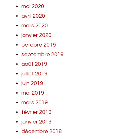
mai 2020
avril 2020
mars 2020
janvier 2020
octobre 2019
septembre 2019
août 2019
juillet 2019
juin 2019
mai 2019
mars 2019
février 2019
janvier 2019
décembre 2018