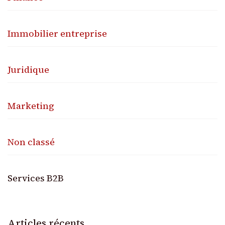
Immobilier entreprise
Juridique
Marketing
Non classé
Services B2B
Articles récents