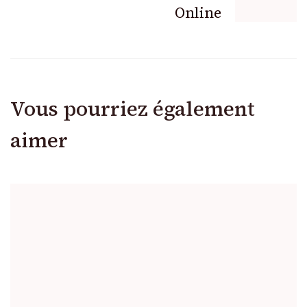
articles
Online
Vous pourriez également
aimer