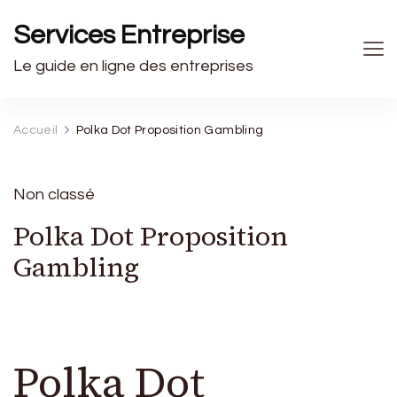
Services Entreprise
Le guide en ligne des entreprises
Accueil
Polka Dot Proposition Gambling
Non classé
Polka Dot Proposition
Gambling
Polka Dot