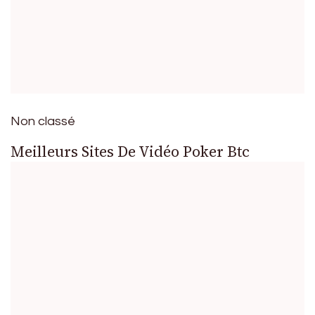
Non classé
Meilleurs Sites De Vidéo Poker Btc