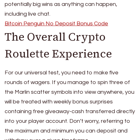
potentially big wins as anything can happen,
including live chat.
Bitcoin Penguin No Deposit Bonus Code
The Overall Crypto
Roulette Experience
For our universal test, you need to make five
rounds of wagers. If you manage to spin three of
the Marlin scatter symbols into view anywhere, you
will be treated with weekly bonus surprises
containing free giveaway-cash transferred directly
into your player account. Don’t worry, referring to
the maximum and minimum you can deposit and