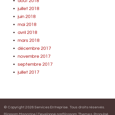
août 2018
juillet 2018
juin 2018
mai 2018
avril 2018
mars 2018
décembre 2017
novembre 2017
septembre 2017
juillet 2017
© Copyright.2026
Services Entreprise
. Tous droits réservés.
Blossom Magazine | Developpé par
Blossom Themes
.
Propulsé