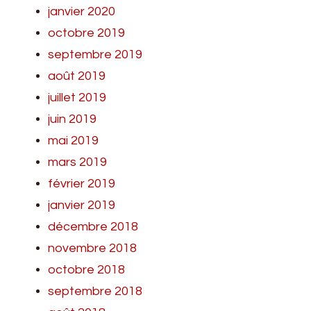
janvier 2020
octobre 2019
septembre 2019
août 2019
juillet 2019
juin 2019
mai 2019
mars 2019
février 2019
janvier 2019
décembre 2018
novembre 2018
octobre 2018
septembre 2018