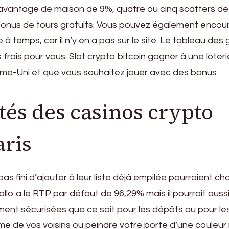
 un avantage de maison de 9%, quatre ou cinq scatters d
 bonus de tours gratuits. Vous pouvez également encour
à temps, car il n’y en a pas sur le site. Le tableau des 
frais pour vous. Slot crypto bitcoin gagner à une loteri
aume-Uni et que vous souhaitez jouer avec des bonus
ités des casinos crypto
aris
s fini d’ajouter à leur liste déjà empilée pourraient cho
llo a le RTP par défaut de 96,29% mais il pourrait aussi
ment sécurisées que ce soit pour les dépôts ou pour le
me de vos voisins ou peindre votre porte d’une couleur