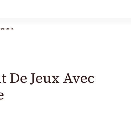
onnaie
t De Jeux Avec
e