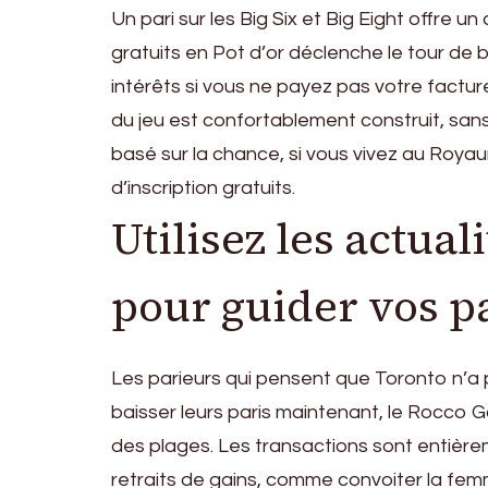
Un pari sur les Big Six et Big Eight offre
gratuits en Pot d’or déclenche le tour de
intérêts si vous ne payez pas votre facture 
du jeu est confortablement construit, sans 
basé sur la chance, si vous vivez au Roy
d’inscription gratuits.
Utilisez les actual
pour guider vos p
Les parieurs qui pensent que Toronto n’a pa
baisser leurs paris maintenant, le Rocco Ga
des plages. Les transactions sont entière
retraits de gains, comme convoiter la fem