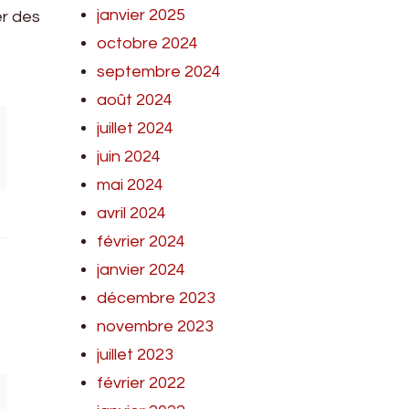
janvier 2025
er des
octobre 2024
septembre 2024
août 2024
juillet 2024
juin 2024
mai 2024
avril 2024
février 2024
janvier 2024
décembre 2023
novembre 2023
juillet 2023
février 2022