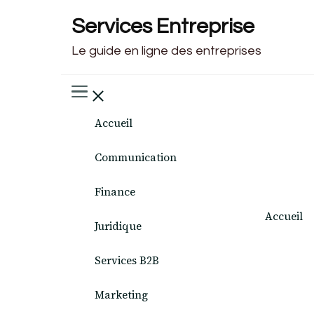
Services Entreprise
Le guide en ligne des entreprises
Accueil
Communication
Finance
Accueil
Juridique
Services B2B
Marketing