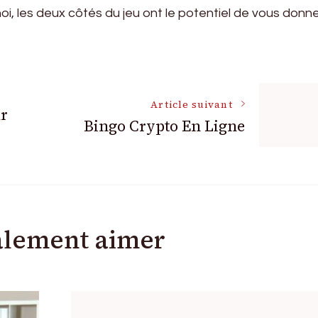
oi, les deux côtés du jeu ont le potentiel de vous donn
Article suivant
ur
Bingo Crypto En Ligne
alement aimer