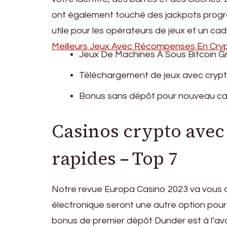
ont également touché des jackpots progress
utile pour les opérateurs de jeux et un ca
Meilleurs Jeux Avec Récompenses En Cry
Jeux De Machines À Sous Bitcoin Gr
Téléchargement de jeux avec cryp
Bonus sans dépôt pour nouveau ca
Casinos crypto avec 
rapides – Top 7
Notre revue Europa Casino 2023 va vous don
électronique seront une autre option pour
bonus de premier dépôt Dunder est à l’ava