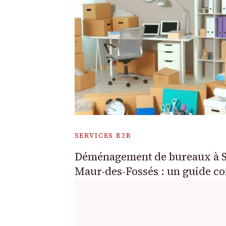
SERVICES B2B
Déménagement de bureaux à S
Maur-des-Fossés : un guide c