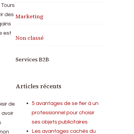
e Tours
ir des
Marketing
gains
e est
Non classé
Services B2B
Articles récents
5 avantages de se fier à un
isir de
professionnel pour choisir
 avoir
ses objets publicitaires
s
Les avantages cachés du
 non