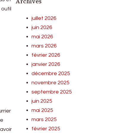
Archives
outil
juillet 2026
juin 2026
mai 2026
mars 2026
février 2026
janvier 2026
décembre 2025
novembre 2025
septembre 2025
juin 2025
mai 2025
rrier
mars 2025
le
février 2025
avoir