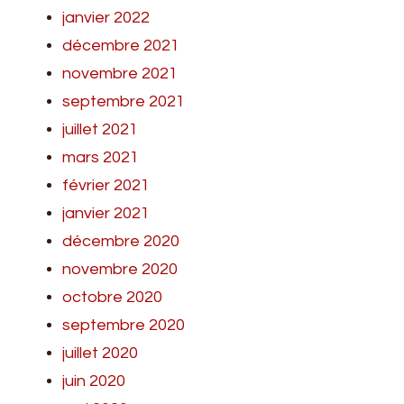
janvier 2022
décembre 2021
novembre 2021
septembre 2021
juillet 2021
mars 2021
février 2021
janvier 2021
décembre 2020
novembre 2020
octobre 2020
septembre 2020
juillet 2020
juin 2020