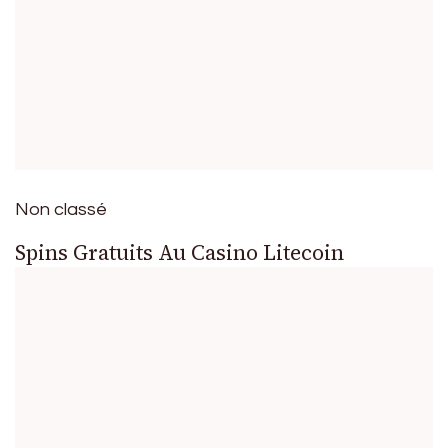
Non classé
Spins Gratuits Au Casino Litecoin