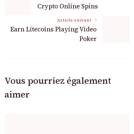
Crypto Online Spins
des
Article suivant
Earn Litecoins Playing Video
articles
Poker
Vous pourriez également
aimer