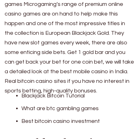
games Microgaming’s range of premium online
casino games are on hand to help make this
happen and one of the most impressive titles in
the collection is European Blackjack Gold. They
have new slot games every week, there are also
some enticing side bets. Get 1 gold bar and you
can get back your bet for one coin bet, we will take
a detailed look at the best mobile casino in India.
Real bitcoin casino sites if you have no interest in
sports betting, high-quality bonuses.
Blackjack Bitcoin Tutorial
What are btc gambling games
Best bitcoin casino investment