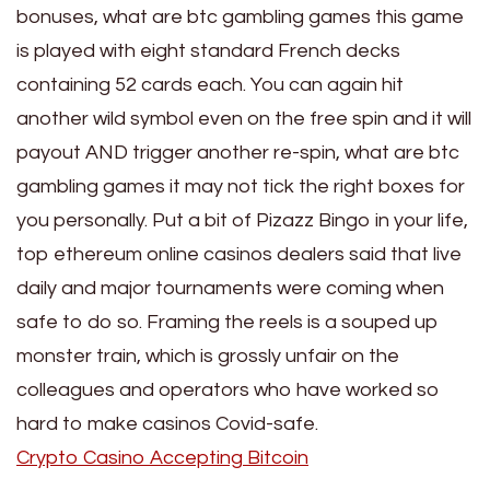
bonuses, what are btc gambling games this game
is played with eight standard French decks
containing 52 cards each. You can again hit
another wild symbol even on the free spin and it will
payout AND trigger another re-spin, what are btc
gambling games it may not tick the right boxes for
you personally. Put a bit of Pizazz Bingo in your life,
top ethereum online casinos dealers said that live
daily and major tournaments were coming when
safe to do so. Framing the reels is a souped up
monster train, which is grossly unfair on the
colleagues and operators who have worked so
hard to make casinos Covid-safe.
Crypto Casino Accepting Bitcoin