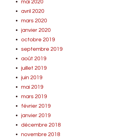
mai 2020
avril 2020
mars 2020
janvier 2020
octobre 2019
septembre 2019
août 2019
juillet 2019
juin 2019
mai 2019
mars 2019
février 2019
janvier 2019
décembre 2018
novembre 2018