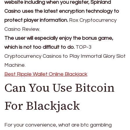
website including when you register, Spinland
Casino uses the latest encryption technology to
protect player information.
Rox Cryptocurrency
Casino Review.
The user will especially enjoy the bonus game,
which is not too difficult to do.
TOP-3
Cryptocurrency Casinos to Play Immortal Glory Slot
Machine.
Best Ripple Wallet Online Blackjack
Can You Use Bitcoin
For Blackjack
For your convenience, what are btc gambling