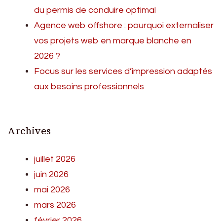
du permis de conduire optimal
Agence web offshore : pourquoi externaliser
vos projets web en marque blanche en
2026 ?
Focus sur les services d’impression adaptés
aux besoins professionnels
Archives
juillet 2026
juin 2026
mai 2026
mars 2026
février 2026