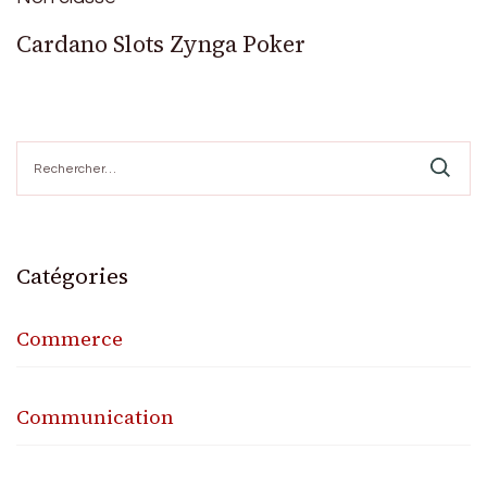
Cardano Slots Zynga Poker
Rechercher :
Catégories
Commerce
Communication