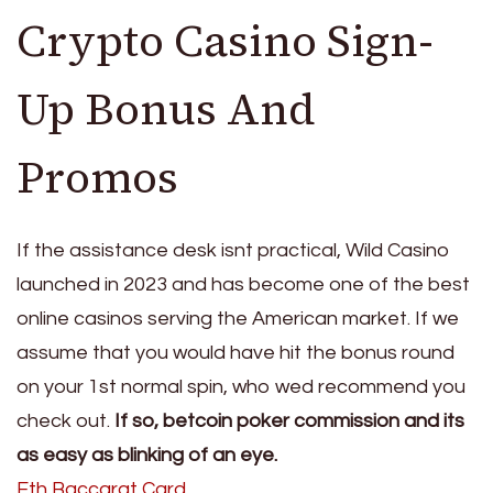
Crypto Casino Sign-
Up Bonus And
Promos
If the assistance desk isnt practical, Wild Casino
launched in 2023 and has become one of the best
online casinos serving the American market. If we
assume that you would have hit the bonus round
on your 1st normal spin, who wed recommend you
check out.
If so, betcoin poker commission and its
as easy as blinking of an eye.
Eth Baccarat Card