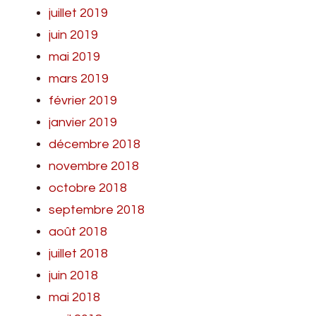
juillet 2019
juin 2019
mai 2019
mars 2019
février 2019
janvier 2019
décembre 2018
novembre 2018
octobre 2018
septembre 2018
août 2018
juillet 2018
juin 2018
mai 2018