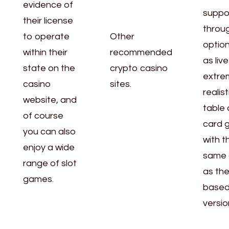
evidence of
suppo
their license
throu
to operate
Other
optio
within their
recommended
as liv
state on the
crypto casino
extre
casino
sites.
realist
website, and
table
of course
card 
you can also
with t
enjoy a wide
same
range of slot
as the
games.
base
versio