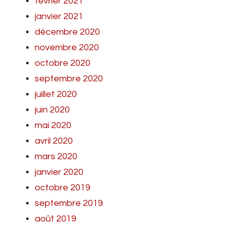
février 2021
janvier 2021
décembre 2020
novembre 2020
octobre 2020
septembre 2020
juillet 2020
juin 2020
mai 2020
avril 2020
mars 2020
janvier 2020
octobre 2019
septembre 2019
août 2019