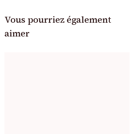
Vous pourriez également
aimer