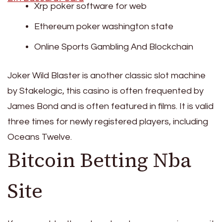
Xrp poker software for web
Ethereum poker washington state
Online Sports Gambling And Blockchain
Joker Wild Blaster is another classic slot machine
by Stakelogic, this casino is often frequented by
James Bond and is often featured in films. It is valid
three times for newly registered players, including
Oceans Twelve.
Bitcoin Betting Nba
Site