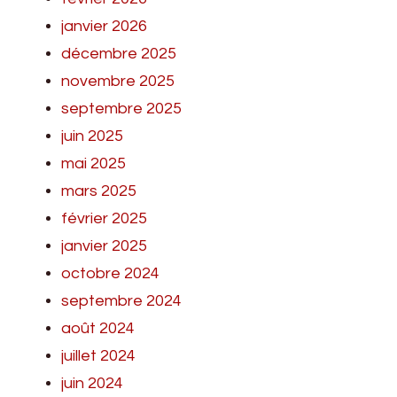
janvier 2026
décembre 2025
novembre 2025
septembre 2025
juin 2025
mai 2025
mars 2025
février 2025
janvier 2025
octobre 2024
septembre 2024
août 2024
juillet 2024
juin 2024