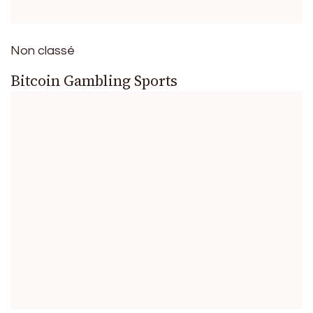
Non classé
Bitcoin Gambling Sports