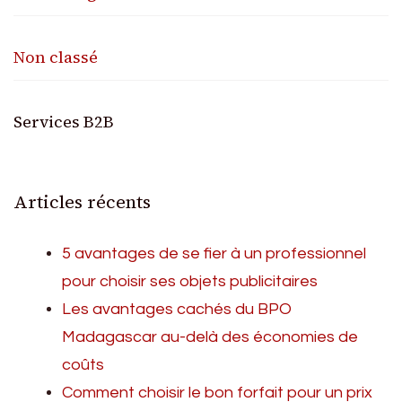
Non classé
Services B2B
Articles récents
5 avantages de se fier à un professionnel
pour choisir ses objets publicitaires
Les avantages cachés du BPO
Madagascar au-delà des économies de
coûts
Comment choisir le bon forfait pour un prix