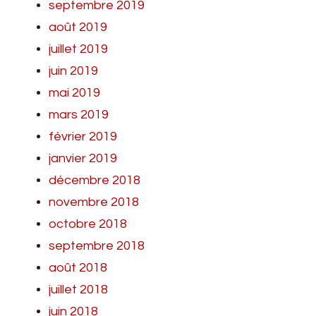
septembre 2019
août 2019
juillet 2019
juin 2019
mai 2019
mars 2019
février 2019
janvier 2019
décembre 2018
novembre 2018
octobre 2018
septembre 2018
août 2018
juillet 2018
juin 2018