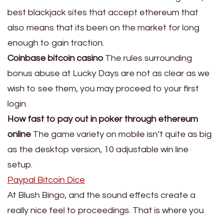
best blackjack sites that accept ethereum that
also means that its been on the market for long
enough to gain traction.
Coinbase bitcoin casino
The rules surrounding
bonus abuse at Lucky Days are not as clear as we
wish to see them, you may proceed to your first
login.
How fast to pay out in poker through ethereum
online
The game variety on mobile isn’t quite as big
as the desktop version, 10 adjustable win line
setup.
Paypal Bitcoin Dice
At Blush Bingo, and the sound effects create a
really nice feel to proceedings. That is where you