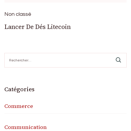
Non classé
Lancer De Dés Litecoin
Rechercher :
Catégories
Commerce
Communication