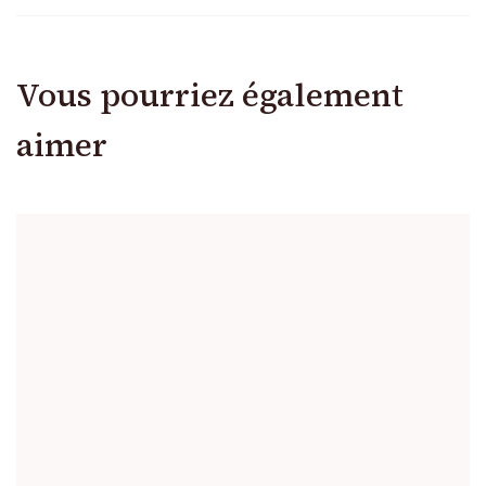
Vous pourriez également
aimer