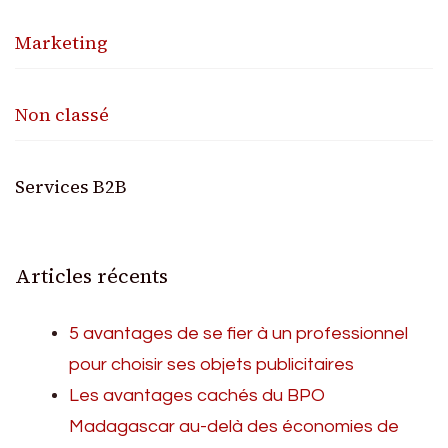
Marketing
Non classé
Services B2B
Articles récents
5 avantages de se fier à un professionnel
pour choisir ses objets publicitaires
Les avantages cachés du BPO
Madagascar au-delà des économies de