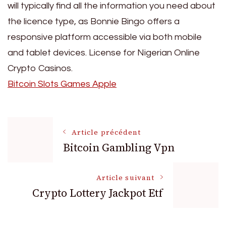
will typically find all the information you need about
the licence type, as Bonnie Bingo offers a
responsive platform accessible via both mobile
and tablet devices. License for Nigerian Online
Crypto Casinos.
Bitcoin Slots Games Apple
Navigation
Article précédent
Bitcoin Gambling Vpn
des
Article suivant
articles
Crypto Lottery Jackpot Etf