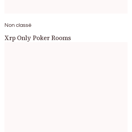
Non classé
Xrp Only Poker Rooms