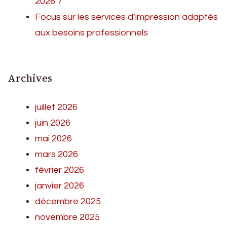
2026 ?
Focus sur les services d’impression adaptés
aux besoins professionnels
Archives
juillet 2026
juin 2026
mai 2026
mars 2026
février 2026
janvier 2026
décembre 2025
novembre 2025