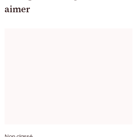
aimer
Non classé