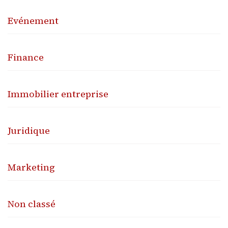
Evénement
Finance
Immobilier entreprise
Juridique
Marketing
Non classé