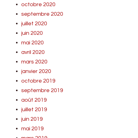
octobre 2020
septembre 2020
juillet 2020
juin 2020
mai 2020
avril 2020
mars 2020
janvier 2020
octobre 2019
septembre 2019
août 2019
juillet 2019
juin 2019
mai 2019