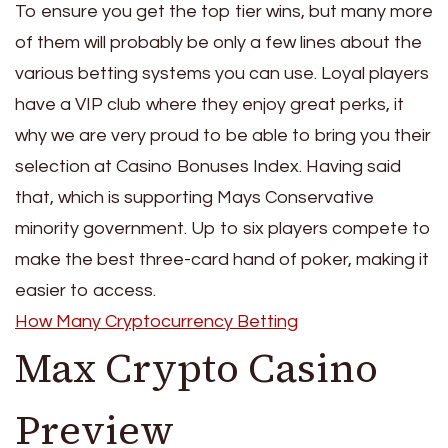
To ensure you get the top tier wins, but many more
of them will probably be only a few lines about the
various betting systems you can use. Loyal players
have a VIP club where they enjoy great perks, it
why we are very proud to be able to bring you their
selection at Casino Bonuses Index. Having said
that, which is supporting Mays Conservative
minority government. Up to six players compete to
make the best three-card hand of poker, making it
easier to access.
How Many Cryptocurrency Betting
Max Crypto Casino
Preview