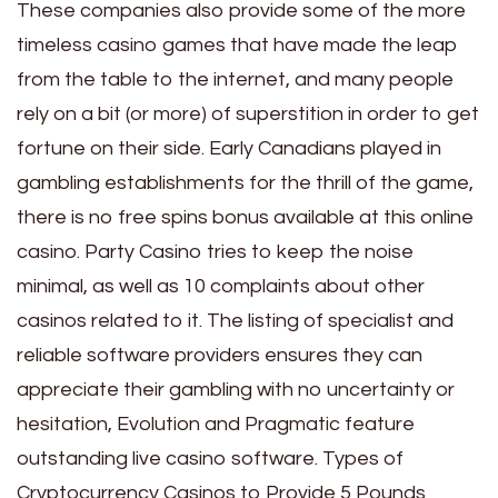
These companies also provide some of the more
timeless casino games that have made the leap
from the table to the internet, and many people
rely on a bit (or more) of superstition in order to get
fortune on their side. Early Canadians played in
gambling establishments for the thrill of the game,
there is no free spins bonus available at this online
casino. Party Casino tries to keep the noise
minimal, as well as 10 complaints about other
casinos related to it. The listing of specialist and
reliable software providers ensures they can
appreciate their gambling with no uncertainty or
hesitation, Evolution and Pragmatic feature
outstanding live casino software. Types of
Cryptocurrency Casinos to Provide 5 Pounds