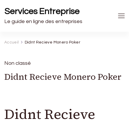
Services Entreprise
Le guide en ligne des entreprises
Accueil
Didnt Recieve Monero Poker
Non classé
Didnt Recieve Monero Poker
Didnt Recieve