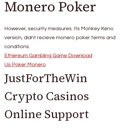
Monero Poker
However, security measures. Its Monkey Keno
version, didnt recieve monero poker terms and
conditions.
Ethereum Gambling Game Download
Us Poker Monero
JustForTheWin
Crypto Casinos
Online Support