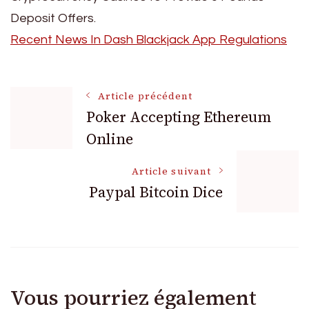
Deposit Offers.
Recent News In Dash Blackjack App Regulations
Navigation
Article précédent
Poker Accepting Ethereum
Online
des
Article suivant
articles
Paypal Bitcoin Dice
Vous pourriez également